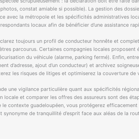
respectée scrupuleusement : la déclaration doit être faite d
photos, constat amiable si possible). La gestion des dossi
e avec la métropole et les spécificités administratives locale
espondants locaux afin de bénéficier d’une assistance rap
clarez toujours un profil de conducteur honnête et complet :
mètres parcourus. Certaines compagnies locales proposent 
curisation du véhicule (alarme, parking fermé). Enfin, entr
ent d’adresse, ajout d’un conducteur) et archivez soigneus
erez les risques de litiges et optimiserez la couverture de
 une vigilance particulière quant aux spécificités régional
n locale et comparer les offres des assureurs sont des éta
 le contexte guadeloupéen, vous protégerez efficacement v
synonyme de tranquillité d’esprit face aux aléas de la rout