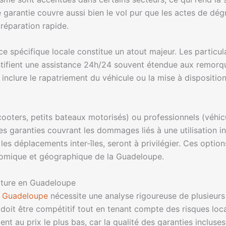
rantie couvre aussi bien le vol pur que les actes de dégra
réparation rapide.
ce spécifique locale constitue un atout majeur. Les particula
justifient une assistance 24h/24 souvent étendue aux remo
 inclure le rapatriement du véhicule ou la mise à dispositio
cooters, petits bateaux motorisés) ou professionnels (véhicul
s garanties couvrant les dommages liés à une utilisation in
s déplacements inter-îles, seront à privilégier. Ces option
onomique et géographique de la Guadeloupe.
iture en Guadeloupe
a Guadeloupe
nécessite une analyse rigoureuse de plusieurs c
il doit être compétitif tout en tenant compte des risques lo
nt au prix le plus bas, car la qualité des garanties incluses