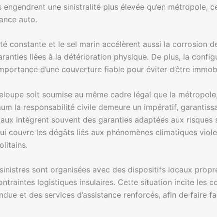
s engendrent une sinistralité plus élevée qu’en métropole, c
rance auto.
té constante et le sel marin accélèrent aussi la corrosion d
nties liées à la détérioration physique. De plus, la confi
l’importance d’une couverture fiable pour éviter d’être immo
deloupe soit soumise au même cadre légal que la métropole, 
imum la responsabilité civile demeure un impératif, garanti
ocaux intègrent souvent des garanties adaptées aux risques 
qui couvre les dégâts liés aux phénomènes climatiques viole
litains.
s sinistres sont organisées avec des dispositifs locaux prop
ntraintes logistiques insulaires. Cette situation incite les 
endue et des services d’assistance renforcés, afin de faire