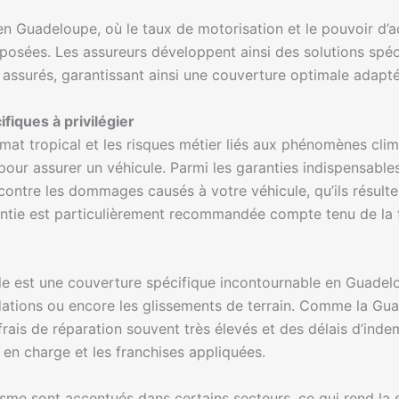
n Guadeloupe, où le taux de motorisation et le pouvoir d’ac
roposées. Les assureurs développent ainsi des solutions spéc
 assurés, garantissant ainsi une couverture optimale adaptée
fiques à privilégier
imat tropical et les risques métier liés aux phénomènes cl
pour assurer un véhicule. Parmi les garanties indispensables
ontre les dommages causés à votre véhicule, qu’ils résultent
arantie est particulièrement recommandée compte tenu de la
le est une couverture spécifique incontournable en Guadel
nondations ou encore les glissements de terrain. Comme la G
frais de réparation souvent très élevés et des délais d’inde
 en charge et les franchises appliquées.
alisme sont accentués dans certains secteurs, ce qui rend la