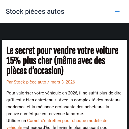
Aller
Stock pièces autos
au
contenu
Le secret pour vendre votre voiture
15% plus cher (même avec des
pièces d’occasion)
Par
Stock pièce auto
/
mars 3, 2026
Pour valoriser votre véhicule en 2026, il ne suffit plus de dire
qu’il est « bien entretenu ». Avec la complexité des moteurs
modernes et la méfiance croissante des acheteurs, la
preuve numérique est devenue la norme.
Utiliser un
Carnet d’entretien pour chaque modèle de
véhicule
est aujourd’hui le levier le plus puissant pour