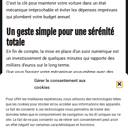
C’est la clé pour maintenir votre voiture dans un état
mécanique irréprochable et éviter les dépenses imprévues
qui plombent votre budget annuel.
Un geste simple pour une sérénité
totale
En fin de compte, la mise en place d’un suivi numérique est
un investissement de quelques minutes qui rapporte des
milliers d’euros sur le long terme.
Que vous fassiez votre mécanique vous-même avec des
pièces de qualité ou que vous fassiez confiance à un
Gérer le consentement aux
professionnel,
centraliser l’information
est votre meilleure
cookies
défense contre la dépréciation. En 2026, posséder les clés
de sa voiture ne suffit plus ; il faut posséder
la maîtrise
Pour offrir les meilleures expériences, nous utilisons des technologies telles
que les cookies pour stocker et/ou accéder aux informations des appareils.
totale de son historique
.
Le fait de consentir à ces technologies nous permettra de traiter des
données telles que le comportement de navigation ou les ID uniques sur ce
site. Le fait de ne pas consentir ou de retirer son consentement peut avoir
un effet négatif sur certaines caractéristiques et fonctions.
←
Article précédent
Article suivant
→