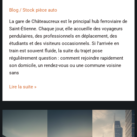
Blog
/
Stock pièce auto
La gare de Châteaucreux est le principal hub ferroviaire de
Saint-Étienne. Chaque jour, elle accueille des voyageurs
pendulaires, des professionnels en déplacement, des
étudiants et des visiteurs occasionnels. Si l’arrivée en
train est souvent fluide, la suite du trajet pose
régulièrement question : comment rejoindre rapidement
son domicile, un rendez-vous ou une commune voisine
sans
Lire la suite »
Comment
recycler
une
voiture