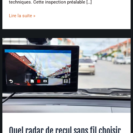
techniques. Cette inspection préalable […]
Lire la suite »
Quel
radar
de
recul
sans
fil
choisir
pour
manœuvrer
sans
stress
?
Quel radar de recul sans fil choisir