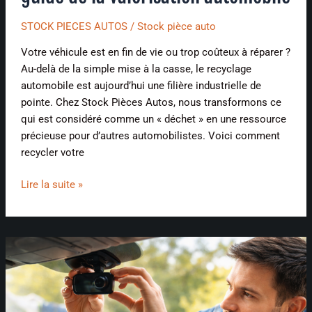
STOCK PIECES AUTOS
/
Stock pièce auto
Votre véhicule est en fin de vie ou trop coûteux à réparer ?
Au-delà de la simple mise à la casse, le recyclage
automobile est aujourd’hui une filière industrielle de
pointe. Chez Stock Pièces Autos, nous transformons ce
qui est considéré comme un « déchet » en une ressource
précieuse pour d’autres automobilistes. Voici comment
recycler votre
Lire la suite »
Dashcam
:
ce
que
dit