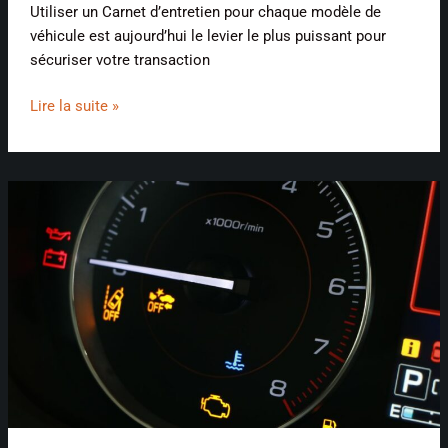
Utiliser un Carnet d’entretien pour chaque modèle de
véhicule est aujourd’hui le levier le plus puissant pour
sécuriser votre transaction
Lire la suite »
Voyants
de
tableau
de
bord
Toyota
:
comprendre
les
alertes
et