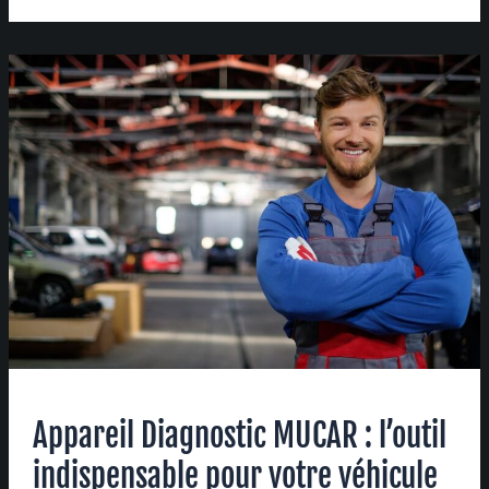
Appareil
Diagnostic
MUCAR
:
l’outil
indispensable
pour
votre
véhicule
Appareil Diagnostic MUCAR : l’outil
indispensable pour votre véhicule