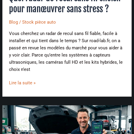
pour manœuvrer sans stress ?
Blog
/
Stock pièce auto
Vous cherchez un radar de recul sans fil fiable, facile à
installer et qui tient dans le temps ? Sur road-lab.fr, on a
passé en revue les modèles du marché pour vous aider à
y voir clair. Parce qu’entre les systèmes à capteurs
ultrasoniques, les caméras full HD et les kits hybrides, le
choix n’est
Lire la suite »
Le
secret
pour
vendre