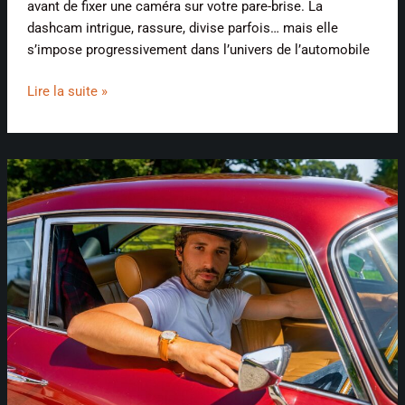
avant de fixer une caméra sur votre pare-brise. La
dashcam intrigue, rassure, divise parfois… mais elle
s’impose progressivement dans l’univers de l’automobile
Lire la suite »
Les
montres
préférées
des
amateurs
de
mécanique
et
de
voitures