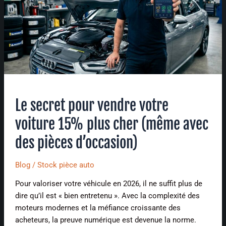
votre
voiture
15%
plus
cher
(même
avec
des
Le secret pour vendre votre
pièces
d’occasion)
voiture 15% plus cher (même avec
des pièces d’occasion)
Blog
/
Stock pièce auto
Pour valoriser votre véhicule en 2026, il ne suffit plus de
dire qu’il est « bien entretenu ». Avec la complexité des
moteurs modernes et la méfiance croissante des
acheteurs, la preuve numérique est devenue la norme.