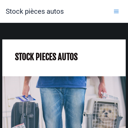
Aller
Stock pièces autos
au
contenu
STOCK PIECES AUTOS
4
conseils
pour
bien
préparer
votre
véhicule
avant