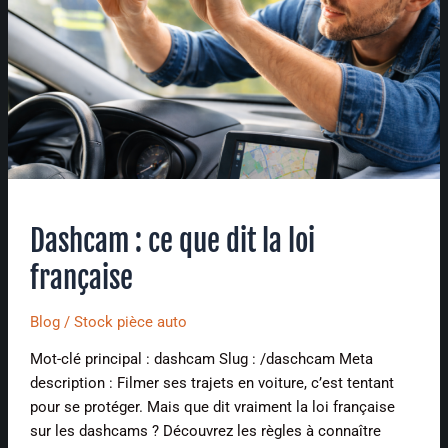
la
loi
française
Dashcam : ce que dit la loi
française
Blog
/
Stock pièce auto
Mot-clé principal : dashcam Slug : /daschcam Meta
description : Filmer ses trajets en voiture, c’est tentant
pour se protéger. Mais que dit vraiment la loi française
sur les dashcams ? Découvrez les règles à connaître